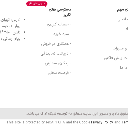
دسترسی های کاربر
ی مهم
دسترسی های
کاربر
 اصلی
آدرس: تهران،
- حساب کاربری
بهار، ط دوم واح
ه
تلفن: 77616350-021- خط مستقیم: 91303098-021
- سبد خرید
پیام رسانی : واتس
- همکاری در فروش
 و مقررات
- دریافت نمایندگی
ت پیش فاکتور
- پیگیری سفارش
ا ما
- فرصت شغلی
حقوق مادی و معنوی این سایت متعلق به
توسعه شبکه آداک
می باشد.
This site is protected by reCAPTCHA and the Google
Privacy Policy
and
Ter