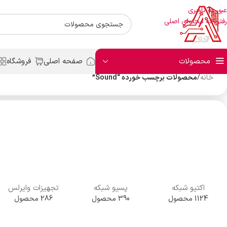
عبور به ناوبری
رفتن به محتوای اصلی
محصولات
صفحه اصلی
فروشگاه
خانه
/
محصولات برچسب خورده “Sound”
اکتیو شبکه
پسیو شبکه
تجهیزات وایرلس
1124 محصول
390 محصول
286 محصول