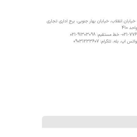
 خیابان انقلاب، خیابان بهار جنوبی، برج اداری تجاری
د 410
 اپ، بله، تلگرام: 09031233607