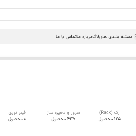
دستــه بنــدی ها
وبلاگ
درباره ما
تماس با ما
رک (Rack)
سرور و ذخیره ساز
فیبر نوری
125 محصول
437 محصول
0 محصول