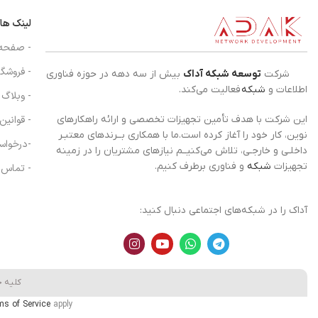
لینک ها
- صفحه
- فروشگا
شرکت
توسعه شبکه آداک
بیش از سه دهه در حوزه فناوری
اطلاعات و
شبکه
فعالیت می‌کند.
- وبلاگ
- قوانین
این شرکت با هدف تأمین تجهیزات تخصصی و ارائه راهکارهای
نوین، کار خود را آغاز کرده است.ما با همکاری بــرندهای معتبـر
-درخواس
داخلـی و خارجـی، تلاش می‌کنیــم نیازهای مشتریان را در زمینه
تجهیزات
شبکه
و فناوری برطرف کنیم.
- تماس ب
آداک را در شبکه‌های اجتماعی دنبال کنید:
کلیه 
ms of Service
apply.