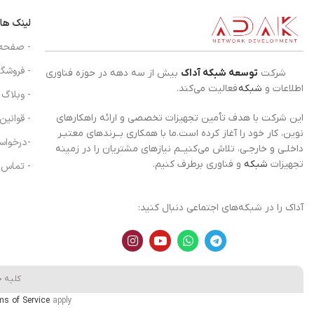
لینک ها
- صفحه
- فروشگا
شرکت
توسعه شبکه آداک
بیش از سه دهه در حوزه فناوری
اطلاعات و
شبکه
فعالیت می‌کند.
- وبلاگ
- قوانین
این شرکت با هدف تأمین تجهیزات تخصصی و ارائه راهکارهای
نوین، کار خود را آغاز کرده است.ما با همکاری بــرندهای معتبـر
-درخواس
داخلـی و خارجـی، تلاش می‌کنیــم نیازهای مشتریان را در زمینه
تجهیزات
شبکه
و فناوری برطرف کنیم.
- تماس ب
آداک را در شبکه‌های اجتماعی دنبال کنید:
کلیه 
ms of Service
apply.