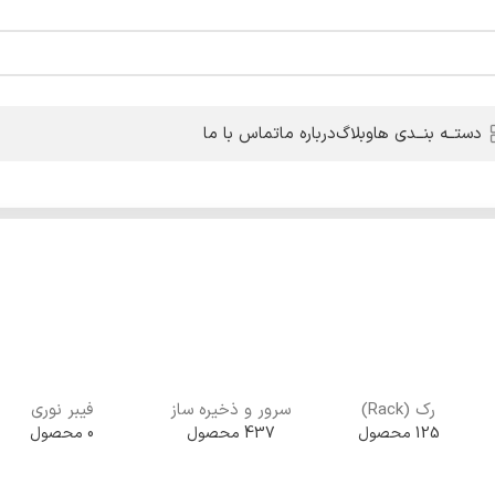
دستــه بنــدی ها
وبلاگ
درباره ما
تماس با ما
رک (Rack)
سرور و ذخیره ساز
فیبر نوری
125 محصول
437 محصول
0 محصول