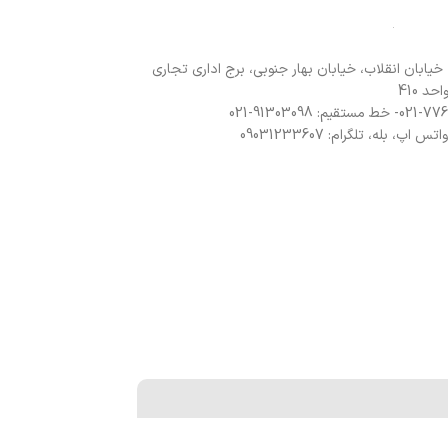
 خیابان انقلاب، خیابان بهار جنوبی، برج اداری تجاری
د 410
 اپ، بله، تلگرام: 09031233607