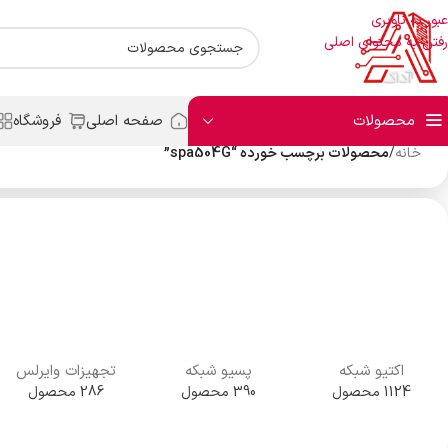
عبور به ناوبری
رفتن به محتوای اصلی
محصولات
صفحه اصلی
فروشگاه
خانه
/
محصولات برچسب خورده “spa504G”
اکتیو شبکه
پسیو شبکه
تجهیزات وایرلس
1124 محصول
390 محصول
286 محصول