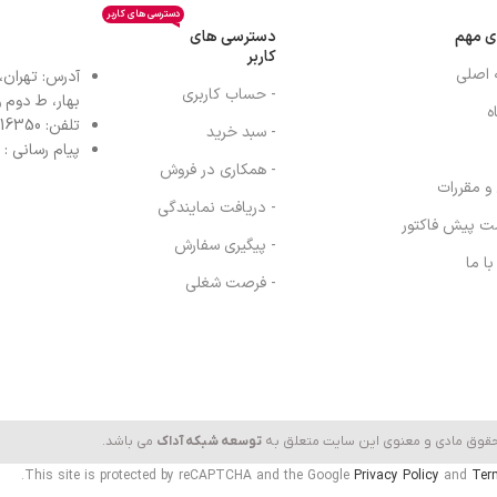
دسترسی های کاربر
ی مهم
دسترسی های
کاربر
 اصلی
آدرس: تهران،
- حساب کاربری
بهار، ط دوم واح
ه
تلفن: 77616350-021- خط مستقیم: 91303098-021
- سبد خرید
پیام رسانی : واتس
- همکاری در فروش
 و مقررات
- دریافت نمایندگی
ت پیش فاکتور
- پیگیری سفارش
ا ما
- فرصت شغلی
حقوق مادی و معنوی این سایت متعلق به
توسعه شبکه آداک
می باشد.
This site is protected by reCAPTCHA and the Google
Privacy Policy
and
Ter