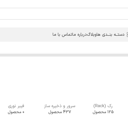
دستــه بنــدی ها
وبلاگ
درباره ما
تماس با ما
رک (Rack)
سرور و ذخیره ساز
فیبر نوری
125 محصول
437 محصول
0 محصول