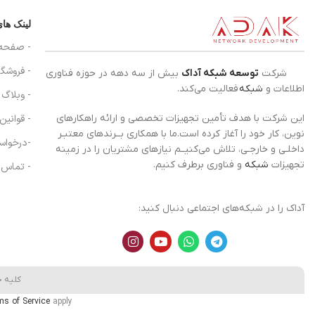
لینک ها
- صفحه
- فروشگا
شرکت
توسعه شبکه آداک
بیش از سه دهه در حوزه فناوری
اطلاعات و
شبکه
فعالیت می‌کند.
- وبلاگ
- قوانین
این شرکت با هدف تأمین تجهیزات تخصصی و ارائه راهکارهای
نوین، کار خود را آغاز کرده است.ما با همکاری بــرندهای معتبـر
-درخواس
داخلـی و خارجـی، تلاش می‌کنیــم نیازهای مشتریان را در زمینه
تجهیزات
شبکه
و فناوری برطرف کنیم.
- تماس ب
آداک را در شبکه‌های اجتماعی دنبال کنید:
کلیه 
ms of Service
apply.