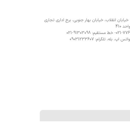
 خیابان انقلاب، خیابان بهار جنوبی، برج اداری تجاری
د 410
 اپ، بله، تلگرام: 09031233607