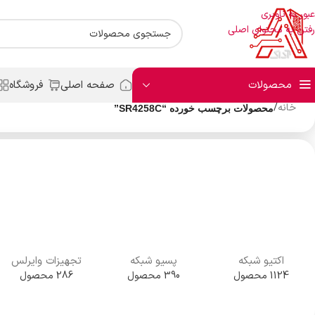
عبور به ناوبری
رفتن به محتوای اصلی
محصولات
صفحه اصلی
فروشگاه
خانه
/
محصولات برچسب خورده “SR4258C”
اکتیو شبکه
پسیو شبکه
تجهیزات وایرلس
1124 محصول
390 محصول
286 محصول