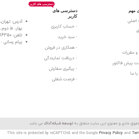
دسترسی های کاربر
ی مهم
دسترسی های
کاربر
 اصلی
آدرس: تهران،
- حساب کاربری
بهار، ط دوم واح
ه
تلفن: 77616350-021- خط مستقیم: 91303098-021
- سبد خرید
پیام رسانی : واتس
- همکاری در فروش
 و مقررات
- دریافت نمایندگی
ت پیش فاکتور
- پیگیری سفارش
ا ما
- فرصت شغلی
حقوق مادی و معنوی این سایت متعلق به
توسعه شبکه آداک
می باشد.
This site is protected by reCAPTCHA and the Google
Privacy Policy
and
Ter