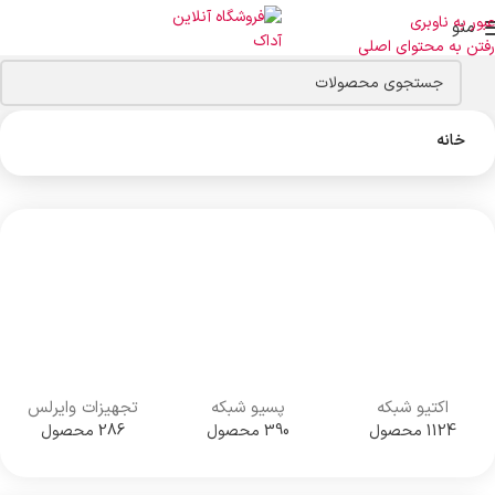
عبور به ناوبری
منو
رفتن به محتوای اصلی
خانه
اکتیو شبکه
پسیو شبکه
تجهیزات وایرلس
1124 محصول
390 محصول
286 محصول