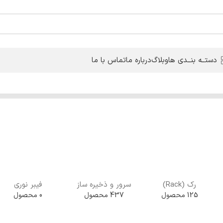
دستــه بنــدی ها
وبلاگ
درباره ما
تماس با ما
رک (Rack)
سرور و ذخیره ساز
فیبر نوری
125 محصول
437 محصول
0 محصول