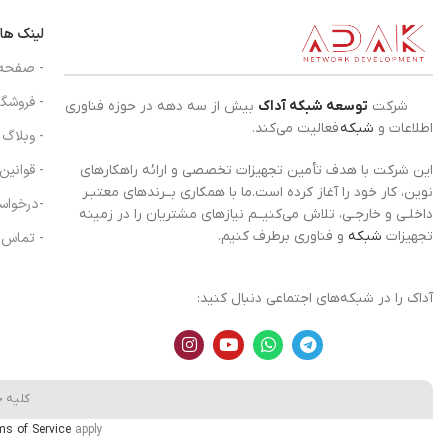
لینک ها
- صفحه
- فروشگا
شرکت
توسعه شبکه آداک
بیش از سه دهه در حوزه فناوری
اطلاعات و
شبکه
فعالیت می‌کند.
- وبلاگ
- قوانین
این شرکت با هدف تأمین تجهیزات تخصصی و ارائه راهکارهای
نوین، کار خود را آغاز کرده است.ما با همکاری بــرندهای معتبـر
-درخواس
داخلـی و خارجـی، تلاش می‌کنیــم نیازهای مشتریان را در زمینه
تجهیزات
شبکه
و فناوری برطرف کنیم.
- تماس ب
آداک را در شبکه‌های اجتماعی دنبال کنید:
کلیه 
ms of Service
apply.