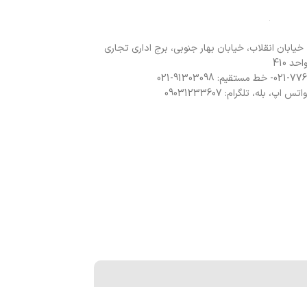
 خیابان انقلاب، خیابان بهار جنوبی، برج اداری تجاری
د 410
 اپ، بله، تلگرام: 09031233607