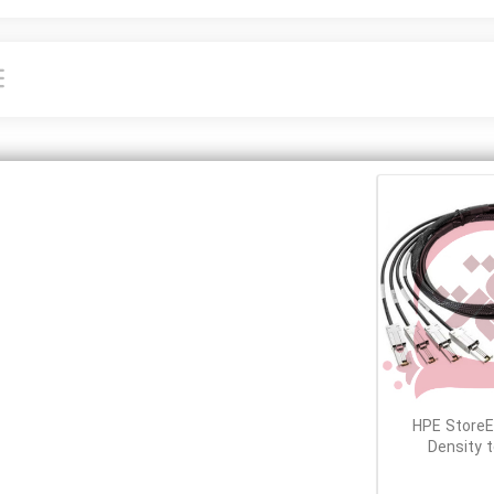
HPE StoreE
Density t
External Fanou