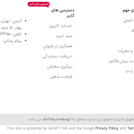
دسترسی های کاربر
ی مهم
دسترسی های
کاربر
 اصلی
آدرس: تهران،
- حساب کاربری
بهار، ط دوم واح
ه
تلفن: 77616350-021- خط مستقیم: 91303098-021
- سبد خرید
پیام رسانی : واتس
- همکاری در فروش
 و مقررات
- دریافت نمایندگی
ت پیش فاکتور
- پیگیری سفارش
ا ما
- فرصت شغلی
حقوق مادی و معنوی این سایت متعلق به
توسعه شبکه آداک
می باشد.
This site is protected by reCAPTCHA and the Google
Privacy Policy
and
Ter