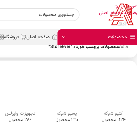
عبور به ناوبری
رفتن به محتوای اصلی
محصولات
صفحه اصلی
فروشگاه
خانه
/
محصولات برچسب خورده “StoreEver”
اکتیو شبکه
پسیو شبکه
تجهیزات وایرلس
1124 محصول
390 محصول
286 محصول