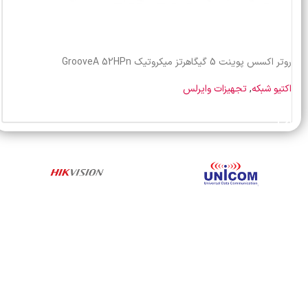
روتر اکسس پوینت 5 گیگاهرتز میکروتیک GrooveA 52HPn
اکتیو شبکه
,
تجهیزات وایرلس
خرید محصول