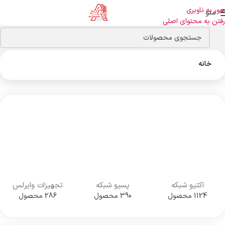
عبور به ناوبری
منو
رفتن به محتوای اصلی
خانه
اکتیو شبکه
پسیو شبکه
تجهیزات وایرلس
1124 محصول
390 محصول
286 محصول