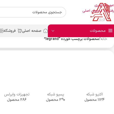
عبور به ناوبری
رفتن به محتوای اصلی
محصولات
صفحه اصلی
فروشگاه
خانه
/
محصولات برچسب خورده “legrand”
اکتیو شبکه
پسیو شبکه
تجهیزات وایرلس
1124 محصول
390 محصول
286 محصول