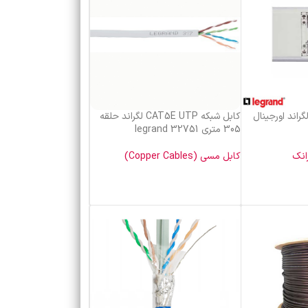
عه اتصال درب85 لگراند اورجینال
کابل شبکه CAT5E UTP لگراند حلقه
305 متری legrand 32751
انک
کابل مسی (Copper Cables)
خرید محصول