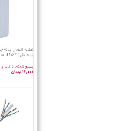
قطعه اتصال بدنه چس
اورجینال legrand 10692
پسیو شبکه
,
داکت و ت
16,000
تومان
خرید محصول