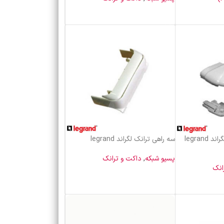
خرید محصول
زاویه خارج ترانک 50 لگراند legrand
سه راهی ترانک لگراند legrand
پسیو شبکه
,
داکت و ترانک
انک
خرید محصول