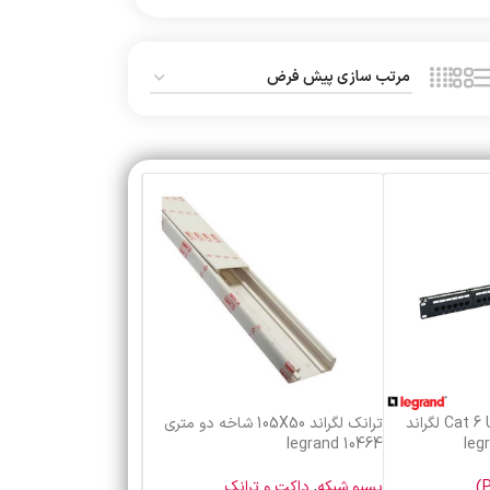
پچ پنل 24 پورت Cat 6 UTP لگراند
ترانک لگراند 105X50 شاخه دو متری
legrand 10464
پسیو شبکه
,
داکت و ترانک