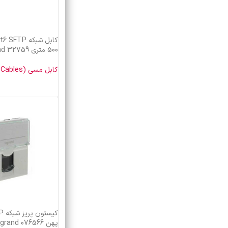
500 متری legrand 32759
کابل مسی (Copper Cables)
خرید محصول
پهن legrand 076566