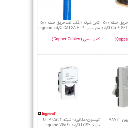
کابل شبکه LSZH ضدحریق حلقه 500
کابل شبکه LSZH ضدحریق حلقه 500
متر مسی Cat6 SFTP Outdoor لگراند
متر مسی CAT6A FTP لگراند legrand
کابل مسی (Copper Cables)
خرید محصول
کیستون تلفنی لگراند پهن 78731
کیستون-مکانیزم- شبکه UTP Cat 6
باریکLCS2 لگراند legrand 76561