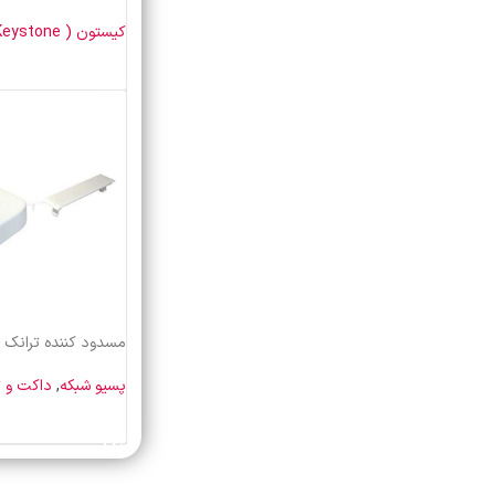
کیستون ( Keystone)
خرید محصول
مسدود کننده ترانک لگراند 
پسیو شبکه
,
داکت و ت
خرید محصول