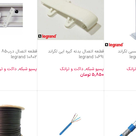
بی لگراند
قطعه اتصال بدنه گیره ایی لگراند
قط
legrand 10802
legrand 10691
رانک
پسیو شبکه
,
داکت و ترانک
پسیو شبکه
,
داکت و تر
5,850
تومان
خرید محصول
خرید محصول