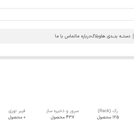
دستــه بنــدی ها
وبلاگ
درباره ما
تماس با ما
رک (Rack)
سرور و ذخیره ساز
فیبر نوری
125 محصول
437 محصول
0 محصول