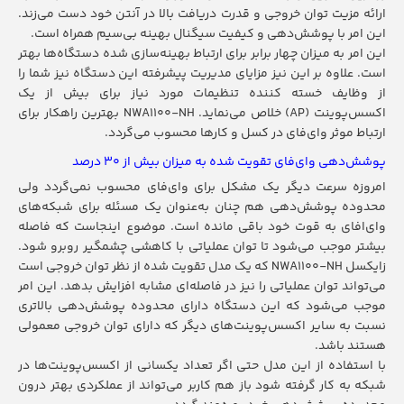
ارائه مزیت توان خروجی و قدرت دریافت بالا در آنتن خود دست می‌زند.
این امر با پوشش‌دهی و کیفیت سیگنال بهینه بی‌سیم همراه است.
این امر به میزان چهار برابر برای ارتباط بهینه‌سازی شده دستگاه‌ها بهتر
است. علاوه بر این نیز مزایای مدیریت پیشرفته این دستگاه نیز شما را
از وظایف خسته کننده تنظیمات مورد نیاز برای بیش از یک
اکسس‌پوینت (AP) خلاص می‌نماید. NWA1100-NH بهترین راهکار برای
ارتباط موثر وای‌فای در کسل و کارها محسوب می‌گردد.
پوشش‌دهی وای‌فای تقویت شده به میزان بیش از 30 درصد
امروزه سرعت دیگر یک مشکل برای وای‌فای محسوب نمی‌گردد ولی
محدوده پوشش‌دهی هم چنان به‌عنوان یک مسئله برای شبکه‌های
وای‌افای به‌ قوت خود باقی مانده است. موضوع اینجاست که فاصله
بیشتر موجب می‌شود تا توان عملیاتی با کاهشی چشمگیر روبرو شود.
زایکسل NWA1100-NH که یک مدل تقویت شده از نظر توان خروجی است
می‌تواند توان عملیاتی را نیز در فاصله‌ای مشابه افزایش بدهد. این امر
موجب می‌شود که این دستگاه دارای محدوده پوشش‌دهی بالاتری
نسبت به سایر اکسس‌پوینت‌های دیگر که دارای توان خروجی معمولی
هستند باشد.
با استفاده از این مدل حتی اگر تعداد یکسانی از اکسس‌پوینت‌ها در
شبکه به‌ کار گرفته شود باز هم کاربر می‌تواند از عملکردی بهتر درون