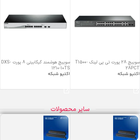
سوییچ 28 پورت تی پی لینک T1500-
سوییچ هوشمند گیگابیتی 8 پورت DXS-
1210-10TS
28PCT
اکتیو شبکه
اکتیو شبکه
خرید محصول
خرید محصول
سایر محصولات