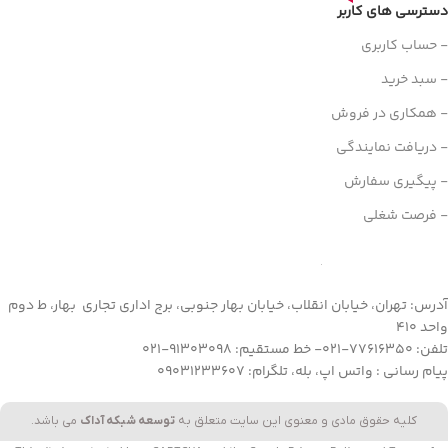
دسترسی های کاربر
- حساب کاربری
- سبد خرید
- همکاری در فروش
- دریافت نمایندگی
- پیگیری سفارش
- فرصت شغلی
آدرس: تهران، خیابان انقلاب، خیابان بهار جنوبی، برج اداری تجاری بهار، ط دوم
واحد 410
تلفن: 77616350-021- خط مستقیم: 91303098-021
پیام رسانی : واتس اپ، بله، تلگرام: 09031233607
کلیه حقوق مادی و معنوی این سایت متعلق به
توسعه شبکه آداک
می باشد.