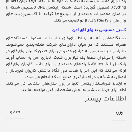
راه دوری مانند بازگشت به تنظیمات کارخانه یا ایجاد چرخه توان (power
cycling)، تسهیل گردیده است. شبکه زایکسل ONE تخصیص شبکه را
در میان محصولات متعددی از سوییچ‌ها گرفته تا اکسس‌پوینت‌های
وای‌فای و Gatewayها، از نو تعریف می‌کند.
کنترل دسترسی به ‌وای‌فای امن
دستگاه‌هایی که به ارتباط وای‌فای نیاز دارند معمولا دستگاه‌های
همراه هستند که در میان دارای‌های شرکت طبقه‌بندی نمی‌شوند،
بنابراین نیز دسترسی به مزایای مدیریتی برای چنین کاربران وای‌فای در
شبکه را می‌توان قطعا یک نیاز برای شبکه‌ تجاری امن به حساب آورد.
زایکسل NWA1100-NH راه‌های متعددی را برای تائید کاربران وای‌فای
ارائه می‌کند که این امر با هدف دور نگاه داشتن کاربران غیرمجاز از
اتصال به شبکه و در اختیارگیری منابع شبکه انجام می‌شود.
* ارتباط هوشمند زایکسل تنها بر روی مدل‌های منتخب کار می‌کند.
لطفا برای جزئیات بیشتر به بخش مشخصات فنی مراجعه نمایید.
اطلاعات بیشتر
وزن
800 g