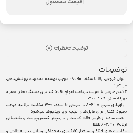
قیمت محصول
توضیحات
نظرات (0)
توضیحات
-توان خروجی بالا تا سقف 28dBm موجب توسعه محدوده پوشش‌دهی
می‌شود
2 آنتن خارجی با ضریب دریافت امواج 5dBi که برای دستگاه‌های همراه
بهینه سازی شده است
-وای‌فای سریع 802.11n با سرعتی تا سقف 300 مگابیت برثانیه موجب
بهبود انتقال برای فایل‌های حجیم و یا ویدیوها می‌شود
-نصب ساده از طریق حالت کلاینت و یا ریپیتر اکسس‌پوینت و پشتیبانی
از IEEE 802.3af PoE
-قابلیت های ZON و ساختار ZAC برای به حداقل رسانی نیاز به تلاش و