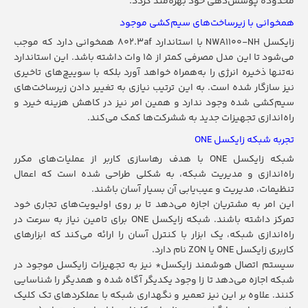
محدوده پوشش‌دهی خود بهره‌مند گردد.
همخوانی با زیرساخت‌های سیم‌کشی موجود
زایکسل NWA1100-NH با استاندارد 802.3af همخوانی دارد که موجب
می‌شود تا این مدل مصرفی کمتر از 15 وات داشته باشد. این استاندارد
نه‌تنها ذخیره انرژی را به‌همراه خواهد آورد بلکه با سوییچ‌های تاخیری
نیز سازگار شده است. به این ترتیب نیازی به تغییر دادن زیرساخت‌های
سیم‌کشی شده وجود ندارد و همین امر نیز در کاهش هزینه خیرد و
راه‌اندازی تجهیزات جدید به ششرکت‌ها کمک می‌کند.
تجربه شبکه زایکسل ONE
شبکه زایکسل ONE با هدف رهاسازی کاربر از عملیات‌های مکرر
راه‌اندازی و مدیریت شبکه، به شکلی طراحی شده است که اعمال
تنظیمات، مدیریت و عیب‌یابی آن بسیار آسان باشند.
این امر به مشتریان اجازه می‌دهد تا بر روی اولیویت‌های تجاری خود
تمرکز داشته باشند. شبکه زایکسل ONE برای تامین نیاز به سرعت در
راه‌اندازی شبکه، یک ابزار با کنترل آسان را ارائه می‌کند که ابزارهای
کاربری زایکسل ONE یا ZON نام دارد.
سیستم اتصال هوشمند زایکسل* نیز به تجهیزات زایکسل موجود در
شبکه اجازه می‌دهد تا زا وجود یکدیگر آگاه شده و همدیگر را شناسایی
کنند. علاوه بر این نیز تعمیر و نگهداری شبکه با عملکردهای تک کلیک