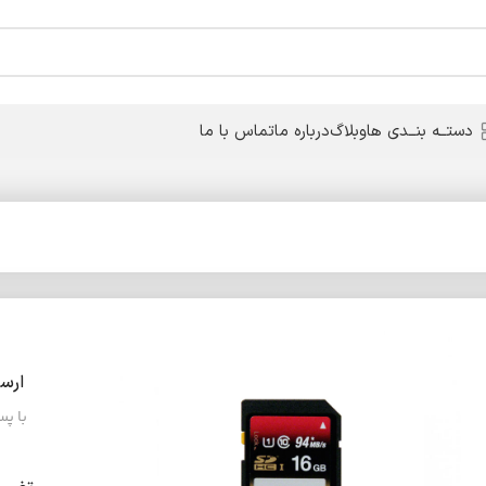
دستــه بنــدی ها
وبلاگ
درباره ما
تماس با ما
ارس
با پ