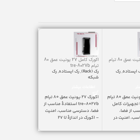
اکو رک 40 یونیت عمق 80 تیام
اکورک کامل 27 یونیت عمق 80
براکت رک tsr-541
رک (Rack)
,
تجهیزات 
تیام tre-8027b
 ایستاده
,
رک
رک (Rack)
,
رک ایستاده
,
رک
سینی رک(Shelves)
شبکه
299,000
تومان
تر
اطلاعات بیشتر
افزودن به سبد خری
اکو رک 40 یونیت عمق 80 تیام
اکورک 27 یونیت عمق 80 تیام
بر
tre-8 با تجهیزات کامل
tre-8027b استفادۀ مناسب از
سب از فضا،
فضا، دسترسی مناسب، امنیت
در عمق 54 س
ب، امنیت در
– اکورک در اندازۀ U ٢٧
به صورت