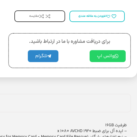
مقایسه
افزودن به علاقه مندی
برای دریافت مشاوره با ما در ارتباط باشید.
واتس اپ
تلگرام
ظرفیت 16GB
– ایده آل برای ضبط 1920 x 1080 AVCHD
– نرم افزارهای رایگان (Memory Card File Rescue و x-Pict Story for Memory Card)