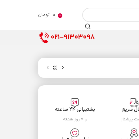
0
تومان
0
021-91303098
ال سریع
پشتیبانی ۲۴ ساعته
ست پیشتاز
و ۷ روز هفته