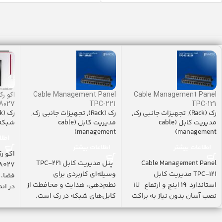
Cable Management Panel
Cable Management Panel
-8027
TPC-221
TPC-121
رک (Rack)
,
تجهیزات جانبی رک
,
رک (Rack)
,
تجهیزات جانبی رک
,
رک (Rack)
مدیریت کابل (cable
مدیریت کابل (cable
شبکه
management)
management)
اطلا
اطلاعات بیشتر
اطلاعات بیشتر
Cable Management Panel
پنل مدیریت کابل TPC-221
TPC-121 مدیریت کابل
وسیله‌ای کاربردی برای
فضا، 
استاندارد ۱۹ اینچ و ارتفاع 1U
نظم‌دهی، هدایت و محافظت از
در اندازۀ 
نصب آسان بدون نیاز به براکت
کابل‌های شبکه در رک است.
دارای
این مدل