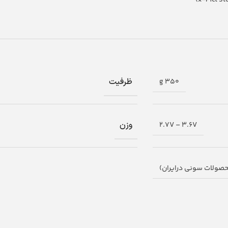
ظرفیت
350 g
وزن
2.7V – 3.6V
حصولات سونی درایران)