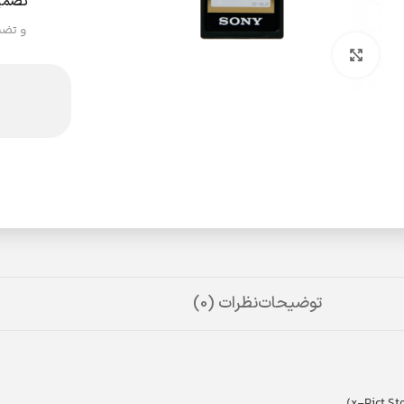
تضمی
و تضم
بزرگنمایی تصویر
توضیحات
نظرات (0)