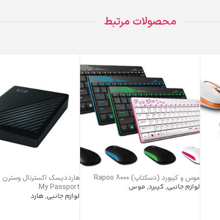
محصولات مرتبط
موس و کیبورد (دسکتاپ) Rapoo 8000
هارددیسک اکسترنال وسترن 
لوازم جانبی
,
کیبرد
,
موس
My Passport
لوازم جانبی
,
هارد
خرید محصول
خرید محصول