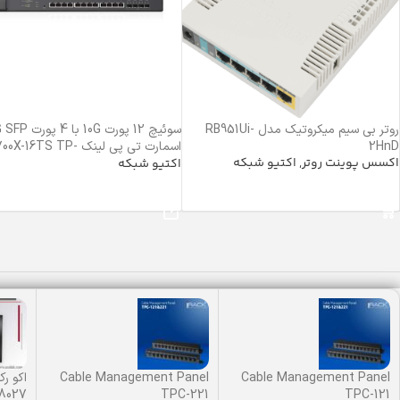
روتر بی سیم میکروتیک مدل RB951Ui-
2HnD
اسمارت تی پی لینک X-16TS TP
اکسس پوینت روتر
,
اکتیو شبکه
Link
اکتیو شبکه
اطلاعات بیشتر
خرید محصول
Cable Management Panel
Cable Management Panel
-8027
TPC-221
TPC-121