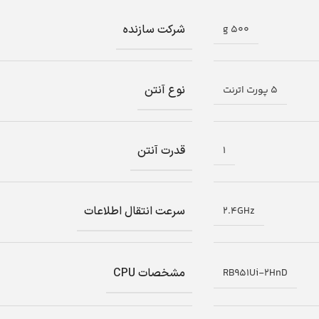
شرکت سازنده
500 g
نوع آنتن
5 پورت اترنت
قدرت آنتن
1
سرعت انتقال اطلاعات
2.4GHz
مشخصات CPU
RB951Ui-2HnD