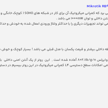
پردازنده سریع تر ، حافظه داخلی بیشتر و قیمت یکسان با مدل قبلی می باشد ! بسیار کوچک
همچنین مجهز به کارت وایرلس داخلی با توان 1000 میلی وات میباشد , تمامی امکانات سطخ دس