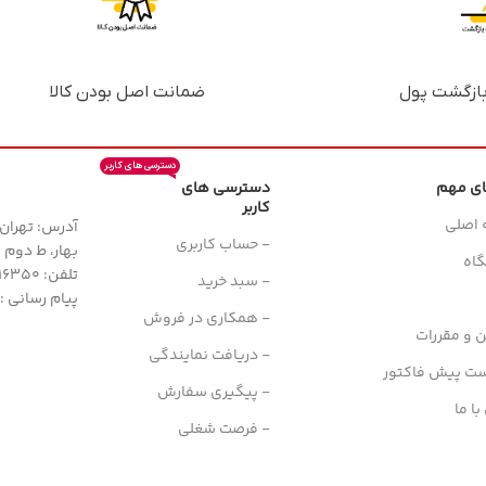
ضمانت اصل بودن کالا
دسترسی های کاربر
ای مهم
دسترسی های
کاربر
 اصلی
آدرس: تهران، 
- حساب کاربری
بهار، ط دوم واح
اه
تلفن: 77616350-021- خط مستقیم: 91303098-021
- سبد خرید
پیام رسانی : واتس
- همکاری در فروش
ن و مقررات
- دریافت نمایندگی
ست پیش فاکتور
- پیگیری سفارش
ا ما
- فرصت شغلی