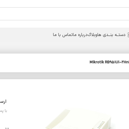
دستــه بنــدی ها
وبلاگ
درباره ما
تماس با ما
ارس
با پ