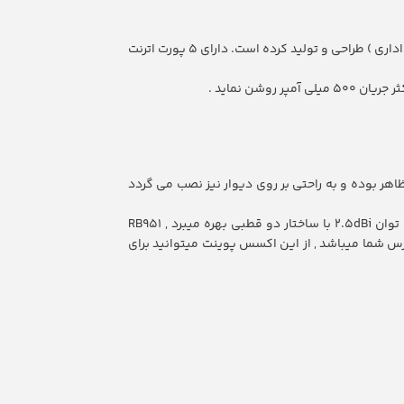
RB951Uiیک اکسس پوینت جدید می باشد که از تراشه سری Atheros بهره می برد که کمپانی میکروتیک آن برای کار در شبکه های SOHO ( کوچک خانگی و اداری ) طراحی و تولید کرده است. دارای 5 پورت اترنت
 و خوش ظاهر بوده و به راحتی بر روی دیوار نیز نصب می گردد
میکروتیک RB951Ui-2HnD برای کار در فرکنس 2.4 گیگاهرتز و استاندارد وایرلس 802.11b/g/n آماده شده است , این روتر از یک آنتن امنی داخلی با توان 2.5dBi با ساختار دو قطبی بهره میبرد , RB951
ترسی L4 کمپانی میکروتیک در این روتر بیسیم در دسترس شما میباشد , از این اکسس پوینت میتوانید برای