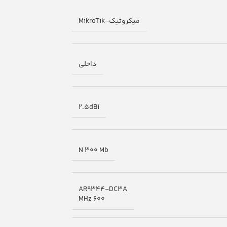
میکروتیک-MikroTik
داخلی
2.5dBi
N 300 Mb
AR9344-DC3A
600 MHz