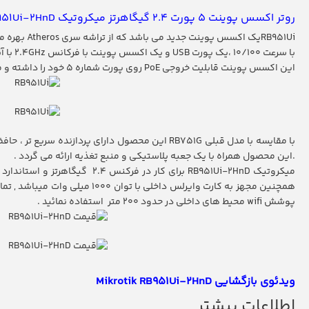
روتر اکسس پوینت 5 پورت 2.4 گیگاهرتز میکروتیک Mikrotik RB951Ui-2HnD
با سرعت 10/100 ،یک پورت USB و یک اکسس پوینت با فرکانس 2.4GHz با آنتن داخلی و توان 1000mW می باشد .
این اکسس پوینت قابلیت خروجی PoE روی پورت شماره 5 خود را داشته و می تواند تجهیزات دیگری را با حداکثر ولتاژ ورودی اعمال شده به خودش و حداکثر جریان 500 میلی آمپر روشن نماید .
با مقایسه با مدل قبلی RB751G این محصول دارای 
.این محصول همراه با یک جعبه پلاستیکی و منبع تغذیه ارائه می گردد .
پوشش wifi محیط های داخلی در حدود 200 متر استفاده نمائید .
ویدئوی بازگشایی Mikrotik RB951Ui-2HnD
اطلاعات بیشتر