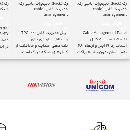
رک (Rack)
,
تجهیزات جانبی رک
,
رک (Rack)
,
تجهیزات جانبی رک
,
رک (Rack)
مدیریت کابل (cable
مدیریت کابل (cable
شبکه
management)
management)
اطلا
اطلاعات بیشتر
اطلاعات بیشتر
Cable Management Panel
پنل مدیریت کابل TPC-221
TPC-121 مدیریت کابل
وسیله‌ای کاربردی برای
فضا، 
استاندارد ۱۹ اینچ و ارتفاع 1U
نظم‌دهی، هدایت و محافظت از
در اندازۀ 
نصب آسان بدون نیاز به براکت
کابل‌های شبکه در رک است.
دارای
این مدل