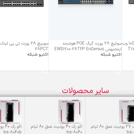
سوئیچ 12 پورت 10G با 4 پورت 10G SFP وب
سوئیچ 28 پورت گیگ POE هوشمند
T1700-
اینجنیوس EWS1200-28TFP EnGenius
28PCT
اکتیو شبکه
اکتیو شبکه
خرید محصول
خرید محصول
سایر محصولات
اکو رک 27 یونیت عمق 80 تیام
اکو رک 40 یونیت عمق 80 تیام
tre-8040b
tre-8040
tre