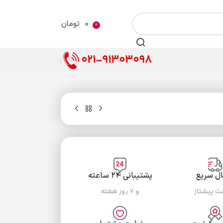
0
تومان
0
021-91303098
ال سریع
پشتیبانی ۲۴ ساعته
ست پیشتاز
و ۷ روز هفته