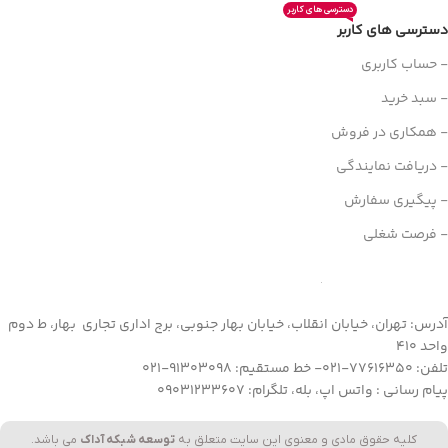
دسترسی های کاربر
دسترسی های کاربر
- حساب کاربری
- سبد خرید
- همکاری در فروش
- دریافت نمایندگی
- پیگیری سفارش
- فرصت شغلی
آدرس: تهران، خیابان انقلاب، خیابان بهار جنوبی، برج اداری تجاری بهار، ط دوم
واحد 410
تلفن: 77616350-021- خط مستقیم: 91303098-021
پیام رسانی : واتس اپ، بله، تلگرام: 09031233607
کلیه حقوق مادی و معنوی این سایت متعلق به
توسعه شبکه آداک
می باشد.