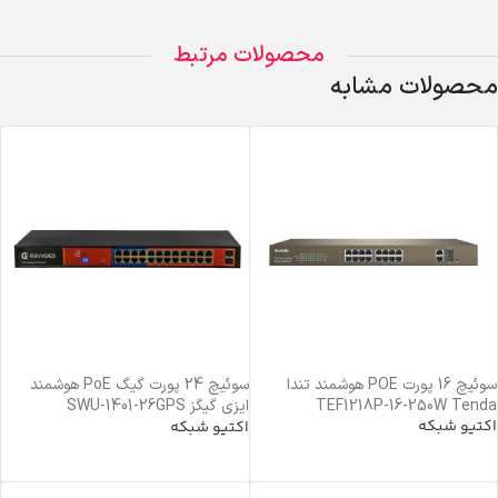
محصولات مرتبط
محصولات مشابه
سوئیچ 16 پورت POE هوشمند تندا
سوئیچ 24 پورت گیگ PoE هوشمند
TEF1218P-16-250W Tenda
ایزی گیگز SWU-1401-26GPS
اکتیو شبکه
easyGIGS
اکتیو شبکه
خرید محصول
خرید محصول