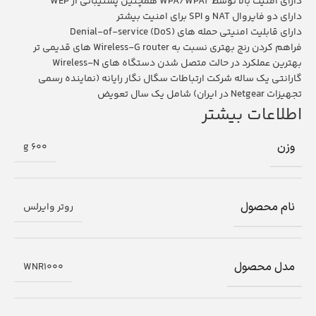
دارای امنیت بالا توسط
WPA/WPA2
همچنین پشتیبانی از
WEP
دارای دو فایروال
NAT
و
SPI
برای امنیت بیشتر
دارای قابلیت امنیتی حمله های
Denial-of-service (DoS)
فراهم کردن رنج بهتری نسبت به
Wireless-G router
های قدیمی تر
بهترین عملکرد در حالت متصل شدن دستگاه های
Wireless-N
گارانتی یک ساله شرکت ارتباطات سگال نگار رایانه (نماینده رسمی
تجهیزات
Netgear
در ایران) شامل یک سال تعویض
اطلاعات بیشتر
وزن
600 g
نام محصول
روتر وایرلس
مدل محصول
WNR1000