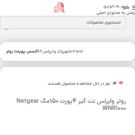
عبور به ناوبری
منو
رفتن به محتوای اصلی
خانه
/
تجهیزات وایرلس
/
اکسس پوینت روتر
14
نفر در حال مشاهده محصول هستند
روتر وایرلس نت گیر 4پورت 150مگ Netgear
WNR1000