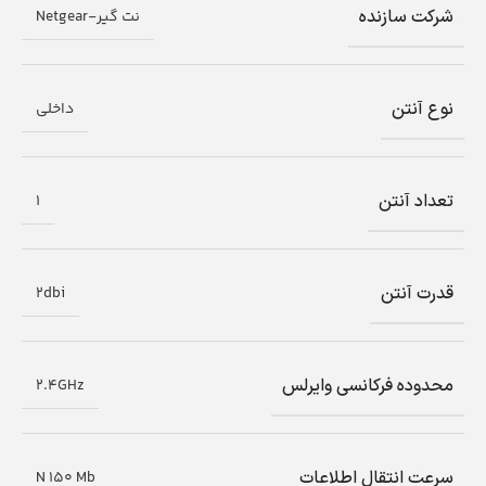
شرکت سازنده
نت گیر-Netgear
نوع آنتن
داخلی
تعداد آنتن
1
قدرت آنتن
2dbi
محدوده فرکانسی وایرلس
2.4GHz
سرعت انتقال اطلاعات
N 150 Mb