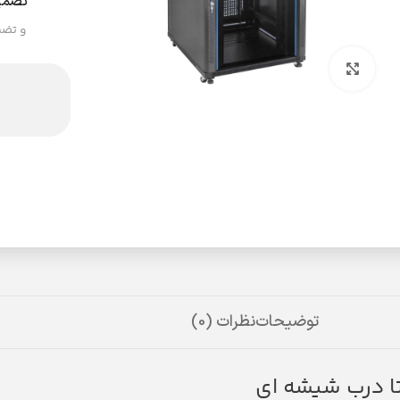
تضمی
و تضم
بزرگنمایی تصویر
توضیحات
نظرات (0)