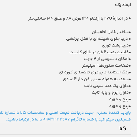
ابعاد رک:
♦ در اندازۀ 27U با ارتفاع 130 عرض 80 و عمق 100 سانتی‌متر
•ساختار قابل اطمینان
• درب جلوی شیشه‌ای با قفل چرخشی
•درب پشت توری
•قابلیت نصب 2 فن در بالای کابینت
•امکان دسترسی از 4 جهت
•ضخامت ستون‌ها 2میلیمتر
•رنگ استاندارد پودری خاکستری کوره ای
•سقف به همراه سینی فن دار 4 عددی
•دارای یک عدد سینی ثابت
•دارای چرخ و پایه ثابت
•پیج و مهره
•پیج و مهره
بازدید کننده محترم جهت دریافت قیمت اصلی و مشخصات کالا با شماره تلفن 77616350 021 واحد فروش شرکت رافد سازان آداک تماس بگ
همچنین میتوانید با شماره تلگرام
09031233607
با ما در ارتباط باشید.
رکها