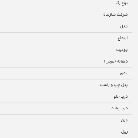
نوع رک
شرکت سازنده
مدل
ارتفاع
یونیت
دهانه (عرض)
عمق
پنل چپ و راست
درب جلو
درب پشت
وزن
ریل