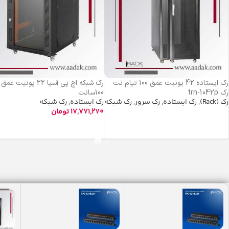
رک ایستاده 42 یونیت عمق 100 تیام نت
رک شبکه اچ پی آسیا 22 یونیت عمق
رک trn-1042p
100سانت
رک (Rack)
,
رک ایستاده
,
رک سرور
,
رک شبکه
رک ایستاده
,
رک شبکه
17,771,270
تومان
اطلاعات بیشتر
افزودن به سبد خرید