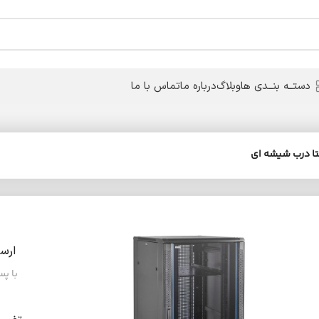
دستــه بنــدی ها
وبلاگ
درباره ما
تماس با ما
ارس
با پ