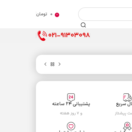
0
تومان
0
021-91303098
ال سریع
پشتیبانی ۲۴ ساعته
ست پیشتاز
و ۷ روز هفته