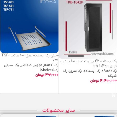
سینی رک ایستاده عمق 100 سانت TSF-
771
رک ایستاده 42 یونیت عمق 100 با درب
رک (Rack)
,
تجهیزات جانبی رک
,
سینی
توری trb-1042p
رک(Shelves)
رک (Rack)
,
رک ایستاده
,
رک سرور
,
رک
399,000
تومان
شبکه
41,410,000
تومان
افزودن به سبد خرید
افزودن به سبد خرید
سایر محصولات