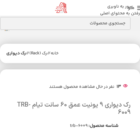
عبور به ناوبری
منو
رفتن به محتوای اصلی
خانه
/
رک (Rack)
/
رک دیواری
13
نفر در حال مشاهده محصول هستند
رک دیواری 9 یونیت عمق 60 سانت تیام TRB-
6009
شناسه محصول:
trb-6009