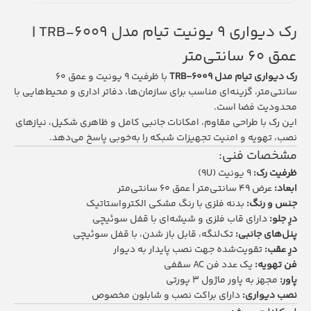
رک دیواری 9 یونیت تیام مدل TRB-6009 |
عمق ۶۰ سانتی‌متر
رک دیواری تیام مدل TRB-6009
با ظرفیت 9 یونیت و عمق ۶۰
سانتی‌متر، گزینه‌ای مناسب برای سازمان‌ها، دفاتر اداری و محیط‌هایی با
محدودیت فضا است.
این رک با طراحی مقاوم، امکانات جانبی کامل و ظاهری شکیل، نیازهای
نصب، تهویه و امنیت تجهیزات شبکه را به‌خوبی پاسخ می‌دهد.
مشخصات فنی:
ظرفیت رک:
9 یونیت (9U)
ابعاد:
عرض 49 سانتی‌متر | عمق ۶۰ سانتی‌متر
جنس و رنگ:
بدنه فلزی با رنگ مشکی الکترواستاتیک
درِ جلو:
دارای قاب فلزی و شیشه‌ای با قفل سوئیچی
پنل‌های جانبی:
تک‌لنگه، قابل باز شدن، با قفل سوئیچی
درِ عقب:
تقویت‌شده جهت نصب پایدار به دیوار
فن تهویه:
یک عدد فن AC سقفی
پاور:
مجهز به پاور ماژول ۳ پورتی
نصب دیواری:
دارای براکت نصب و شابلون مخصوص