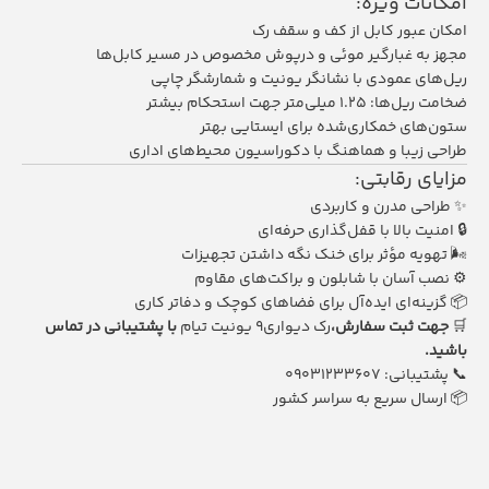
امکانات ویژه:
امکان عبور کابل از کف و سقف رک
مجهز به غبارگیر موئی و درپوش مخصوص در مسیر کابل‌ها
ریل‌های عمودی با نشانگر یونیت و شمارشگر چاپی
ضخامت ریل‌ها: ۱.۲۵ میلی‌متر جهت استحکام بیشتر
ستون‌های خمکاری‌شده برای ایستایی بهتر
طراحی زیبا و هماهنگ با دکوراسیون محیط‌های اداری
مزایای رقابتی:
✨ طراحی مدرن و کاربردی
🔒 امنیت بالا با قفل‌گذاری حرفه‌ای
🌬 تهویه مؤثر برای خنک نگه داشتن تجهیزات
⚙️ نصب آسان با شابلون و براکت‌های مقاوم
📦 گزینه‌ای ایده‌آل برای فضاهای کوچک و دفاتر کاری
🛒
جهت ثبت سفارش،
رک دیواری9 یونیت تیام
با پشتیبانی در تماس
باشید
.
📞 پشتیبانی:
09031233607
📦 ارسال سریع به سراسر کشور