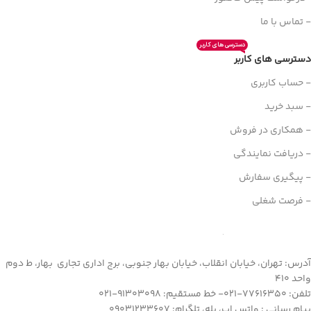
- تماس با ما
دسترسی های کاربر
دسترسی های کاربر
- حساب کاربری
- سبد خرید
- همکاری در فروش
- دریافت نمایندگی
- پیگیری سفارش
- فرصت شغلی
آدرس: تهران، خیابان انقلاب، خیابان بهار جنوبی، برج اداری تجاری بهار، ط دوم
واحد 410
تلفن: 77616350-021- خط مستقیم: 91303098-021
پیام رسانی : واتس اپ، بله، تلگرام: 09031233607