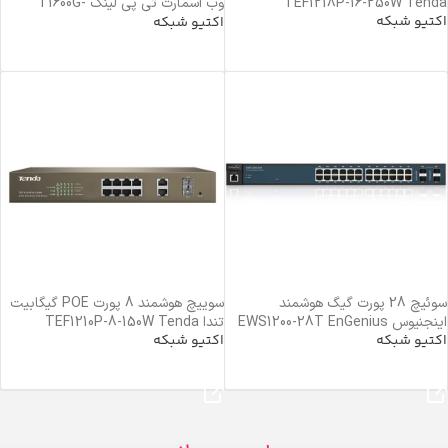
TEF1218P-16-250W Tenda
وب اسمارت تی پی لینک T1600G-
اکتیو شبکه
28TS(TL-SG2424) TP-Link
اکتیو شبکه
خرید محصول
خرید محصول
سوئیچ 28 پورت گیگ هوشمند
سوییچ هوشمند 8 پورت POE گیگابیت
اینجنیوس EWS1200-28T EnGenius
تندا TEF1210P-8-150W Tenda
اکتیو شبکه
اکتیو شبکه
خرید محصول
خرید محصول