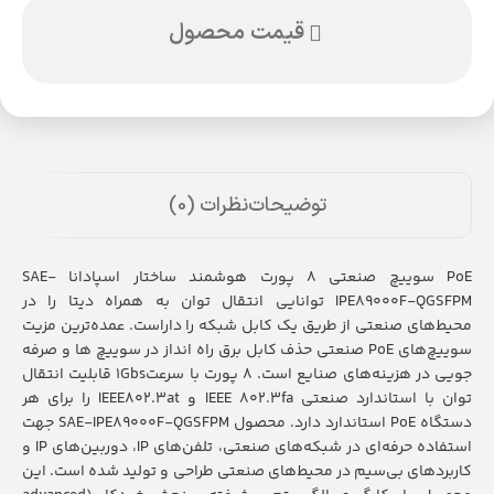
قیمت محصول
توضیحات
نظرات (0)
PoE سوییچ صنعتی 8 پورت هوشمند ساختار اسپادانا SAE-
IPE89000F-QGSFPM توانایی انتقال توان به همراه دیتا را در
محیط‌های صنعتی از طریق یک کابل شبکه را داراست. عمده‌ترین مزیت
سوییچ‌های PoE صنعتی حذف کابل برق راه انداز در سوییچ ها و صرفه
جویی در هزینه‌های صنایع است. 8 پورت با سرعت1Gbs قابلیت انتقال
توان با استاندارد صنعتی IEEE 802.3fa و IEEE802.3at را برای هر
دستگاه PoE استاندارد دارد. محصول SAE-IPE89000F-QGSFPM جهت
استفاده حرفه‌ای در شبکه‌های صنعتی، تلفن‌های IP، دوربین‌های IP و
کاربردهای بی‌سیم در محیط‌های صنعتی طراحی و تولید شده است. این