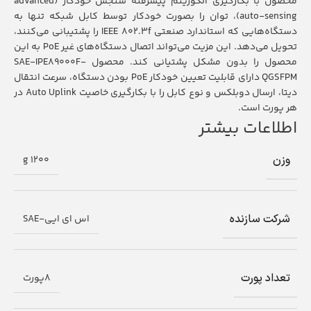
محصول با بکارگیری الگوریتم پیشرفته سنجش خودکار (advanced
auto-sensing)، توان را بصورت خودکار توسط کابل شبکه تنها به
دستگاه‌‌هایی که استاندارد صنعتی IEEE 802.3f را پشتیبانی می‌کنند،
تحویل می‌دهد. این مزیت می‌تواند اتصال دستگاه‌های غیر PoE به این
محصول را بدون مشکل پشتیانی کند. محصول SAE-IPE89000F-
QGSFPM دارای قابلیت تعیین خودکار PoE بودن دستگاه، سرعت انتقال
دیتا، ارسال دوبلکس و نوع کابل را با بکارگیری خاصیت Auto Uplink در
هر پورت است.
اطلاعات بیشتر
وزن
1200 g
شرکت سازنده
اس ای ایی-SAE
تعداد پورت
8پورت