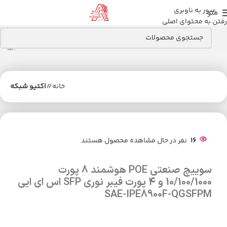
عبور به ناوبری
منو
رفتن به محتوای اصلی
خانه
/
اکتیو شبکه
16
نفر در حال مشاهده محصول هستند
سوییچ صنعتی POE هوشمند 8 پورت
10/100/1000 و 4 پورت فیبر نوری SFP اس ای ایی
SAE-IPE8900F-QGSFPM