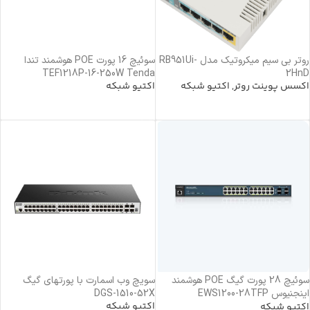
روتر بی سیم میکروتیک مدل RB951Ui-
سوئیچ 16 پورت POE هوشمند تندا
TEF1218P-16-250W Tenda
2HnD
اکسس پوینت روتر
,
اکتیو شبکه
اکتیو شبکه
اطلاعات بیشتر
خرید محصول
سوئیچ 28 پورت گیگ POE هوشمند
سویچ وب اسمارت با پورتهای گیگ
اینجنیوس EWS1200-28TFP
DGS-1510-52X
اکتیو شبکه
EnGenius
اکتیو شبکه