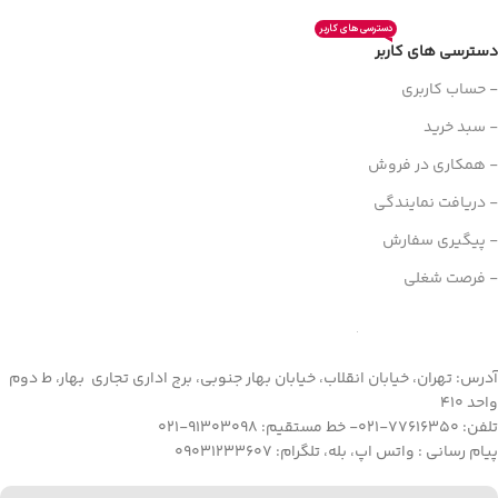
دسترسی های کاربر
دسترسی های کاربر
- حساب کاربری
- سبد خرید
- همکاری در فروش
- دریافت نمایندگی
- پیگیری سفارش
- فرصت شغلی
آدرس: تهران، خیابان انقلاب، خیابان بهار جنوبی، برج اداری تجاری بهار، ط دوم
واحد 410
تلفن: 77616350-021- خط مستقیم: 91303098-021
پیام رسانی : واتس اپ، بله، تلگرام: 09031233607