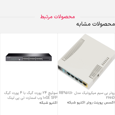
محصولات مرتبط
محصولات مشابه
روتر بی سیم میکروتیک مدل RB951Ui-
سوئیچ 24 پورت گیگ با 4 پورت گیگ
2HnD
10GE SFP وب اسمارت تی پی لینک
اکسس پوینت روتر
,
اکتیو شبکه
T1700G-28TQ TP-Link
اکتیو شبکه
اطلاعات بیشتر
خرید محصول