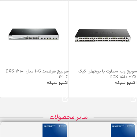
سویچ وب اسمارت با پورتهای گیگ
سوییچ هوشمند 10G مدل DXS-1210-
12TC
DGS-1510-52X
اکتیو شبکه
اکتیو شبکه
خرید محصول
خرید محصول
سایر محصولات