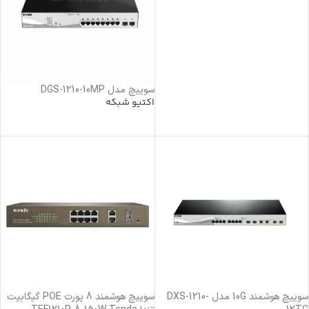
سوییچ مدل DGS-1210-10MP
اکتیو شبکه
خرید محصول
سوییچ هوشمند 10G مدل DXS-1210-
سوییچ هوشمند 8 پورت POE گیگابیت