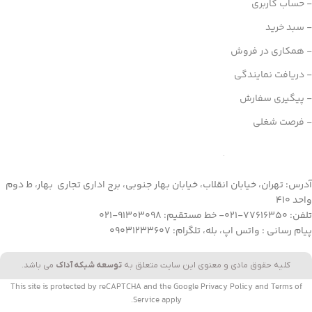
- حساب کاربری
- سبد خرید
- همکاری در فروش
- دریافت نمایندگی
- پیگیری سفارش
- فرصت شغلی
آدرس: تهران، خیابان انقلاب، خیابان بهار جنوبی، برج اداری تجاری بهار، ط دوم
واحد 410
تلفن: 77616350-021- خط مستقیم: 91303098-021
پیام رسانی : واتس اپ، بله، تلگرام: 09031233607
کلیه حقوق مادی و معنوی این سایت متعلق به
توسعه شبکه آداک
می باشد.
This site is protected by reCAPTCHA and the Google
Privacy Policy
and
Terms of
Service
apply.