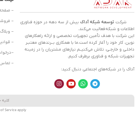
لینک ه
- صفحه
- فروشگ
شرکت
توسعه شبکه آداک
بیش از سه دهه در حوزه فناوری
اطلاعات و
شبکه
فعالیت می‌کند.
- وبلاگ
این شرکت با هدف تأمین تجهیزات تخصصی و ارائه راهکارهای
- قوانی
نوین، کار خود را آغاز کرده است.ما با همکاری بــرندهای معتبـر
داخلـی و خارجـی، تلاش می‌کنیــم نیازهای مشتریان را در زمینه
-درخوا
تجهیزات
شبکه
و فناوری برطرف کنیم.
- تماس ب
آداک را در شبکه‌های اجتماعی دنبال کنید:
کلیه 
of Service
apply.