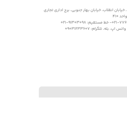
خیابان انقلاب، خیابان بهار جنوبی، برج اداری تجاری
د 410
 اپ، بله، تلگرام: 09031233607