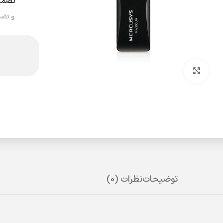
تضمی
و تضم
بزرگنمایی تصویر
توضیحات
نظرات (0)