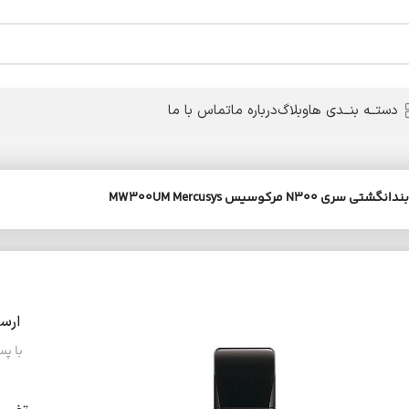
دستــه بنــدی ها
وبلاگ
درباره ما
تماس با ما
مرکوسیس MW300UM Mercusys
ارس
با پ