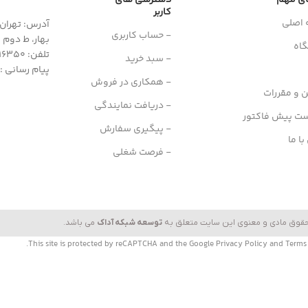
ای مهم
دسترسی های
کاربر
 اصلی
آدرس: تهران، 
- حساب کاربری
بهار، ط دوم واح
اه
تلفن: 77616350-021- خط مستقیم: 91303098-021
- سبد خرید
پیام رسانی : واتس
- همکاری در فروش
ن و مقررات
- دریافت نمایندگی
ست پیش فاکتور
- پیگیری سفارش
ا ما
- فرصت شغلی
حقوق مادی و معنوی این سایت متعلق به
توسعه شبکه آداک
می باشد.
This site is protected by reCAPTCHA and the Google
Privacy Policy
and
Terms 