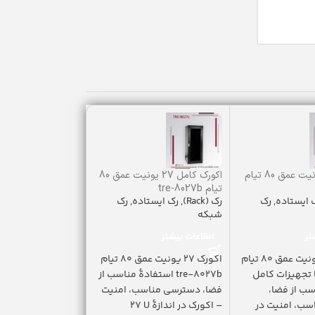
اکو رک 40 یونیت عمق 80 تیام
اکورک کامل 27 یونیت عمق 80
براکت رک tsr-541
رک (Rack)
,
تجهیزات 
تیام tre-8027b
 ایستاده
,
رک
رک (Rack)
,
رک ایستاده
,
رک
سینی رک(Shelves)
شبکه
299,000
تومان
تر
اطلاعات بیشتر
افزودن به سبد خری
اکو رک 40 یونیت عمق 80 تیام
اکورک 27 یونیت عمق 80 تیام
بر
tre-8 با تجهیزات کامل
tre-8027b استفادۀ مناسب از
سب از فضا،
فضا، دسترسی مناسب، امنیت
در عمق 54 س
ب، امنیت در
– اکورک در اندازۀ U ٢٧
به صورت