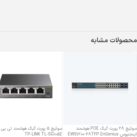
محصولات مشابه
سوئیچ 28 پورت گیگ POE هوشمند
سوئیچ 5 پورت گیگ هوشمند تی پی
اینجنیوس EWS1200-28TFP EnGenius
TP-LINK TL-SG105E