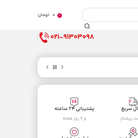
0
تومان
0
021-91303098
ال سریع
پشتیبانی ۲۴ ساعته
ست پیشتاز
و ۷ روز هفته