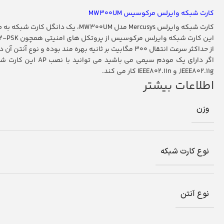
کارت شبکه وایرلس مرکوسیس MW300UM
کارت شبکه وایرلس Mercusys مدل MW300UM، یک دانگل کارت شبکه به صورت بی سیم است که از طریق پورت USB 2.0 به دستگاه لپ تاپ یا PC شما متصل می شود.
از حداکثر سرعت انتقال 300 مگابیت بر ثانیه بهره مند بوده و نوع آنتن آن داخلی می باشد.
,IEEE802.11g و IEEE802.11n کار می کند.
اطلاعات بیشتر
وزن
نوع کارت شبکه
نوع آنتن