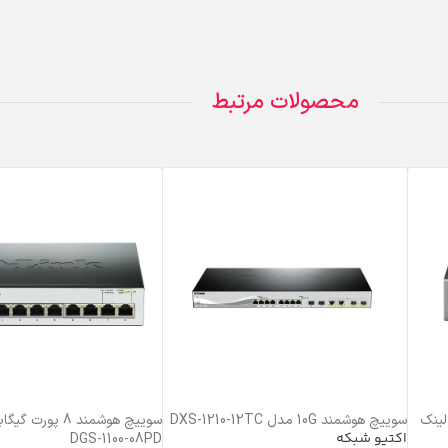
محصولات مرتبط
 لینک
سوییچ هوشمند 10G مدل DXS-1210-12TC
سوییچ هوشمند 8 پو
اکتیو شبکه
DGS-1100-08PD