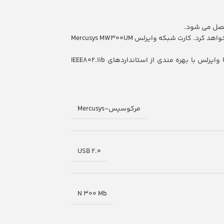
این کارت شبکه وایرلس مرکوسیس از پروتکل های امنیتی همچون WEP، WPA/WPA2، WPA-PSK/WPA2-PSK پیروی کرده و امنیت انتقال دیتا را برقرار خواهد کرد. کارت شبکه وایرلس Mercusys MW300UM
اگر دارای یک مودم سیمی می باشید می توانید با نصب AP این کارت شبکه USB آن را تبدیل به اکسس پوینت کنید. همچنین این کارت شبکه USB وایرلس با بهره مندی از استانداردهای IEEE802.11b
مرکوسیس-Mercusys
USB 2.0
N 300 Mb