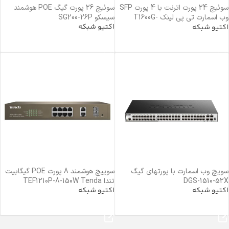
سوئیچ 24 پورت اترنت با 4 پورت SFP
سوئیچ 26 پورت گیگ POE هوشمند
وب اسمارت تی پی لینک T1600G-
سیسکو SG200-26P
اکتیو شبکه
28TS(TL-SG2424) TP-Link
اکتیو شبکه
خرید محصول
خرید محصول
سویچ وب اسمارت با پورتهای گیگ
سوییچ هوشمند 8 پورت POE گیگابیت
DGS-1510-52X
تندا TEF1210P-8-150W Tenda
اکتیو شبکه
اکتیو شبکه
خرید محصول
خرید محصول