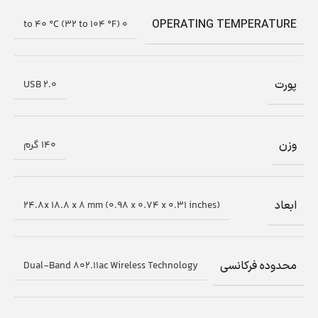
OPERATING TEMPERATURE
0 to 40 °C (32 to 104 °F)
پورت
USB 2.0
وزن
140 گرم
ابعاد
24.8x 18.8 x 8 mm (0.98 x 0.74 x 0.31 inches)
محدوده فرکانسی
Dual-Band 802.11ac Wireless Technology