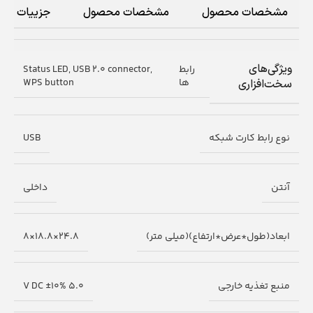
مشخصات محصول
مشخصات محصول
جزییات
ویژگی‌های
رابط
Status LED, USB 2.0 connector,
ها
WPS button
سخت‌افزاری
نوع رابط کارت شبکه
USB
آنتن
داخلی
ابعاد(طول*عرض*ارتفاع)(میلی متر)
24.8×18.8×8
منبع تغذیه خارجی
5.0 V DC ±10%