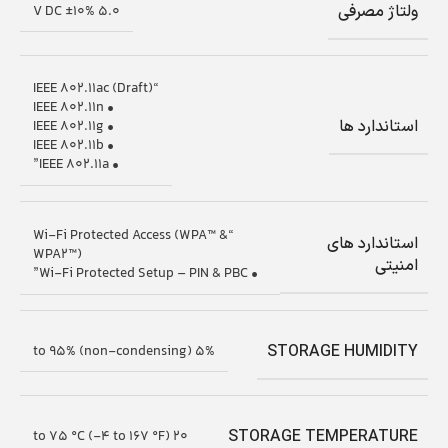
ولتاژ مصرفی
5.0 V DC ±10%
“IEEE 802.11ac (Draft)
• IEEE 802.11n
استاندارد ها
• IEEE 802.11g
• IEEE 802.11b
• IEEE 802.11a”
“Wi-Fi Protected Access (WPA™ &
استاندارد های
WPA2™)
امنیتی
• Wi-Fi Protected Setup – PIN & PBC”
STORAGE HUMIDITY
5% to 95% (non-condensing)
STORAGE TEMPERATURE
20 to 75 °C (-4 to 167 °F)