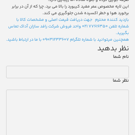
صرفه جویی کرده و جلوه ساده اما زیبایی دارد.”
این لایه مخصوص عمر مفید کیبورد را بالا می برد، چرا که از آن در برابر
برخورد هوا و خطر اکسیده شدن جلوگیری می کند.
بازدید کننده محترم جهت دریافت قیمت اصلی و مشخصات کالا با
شماره تلفن 77616350 021 واحد فروش شرکت رافد سازان آداک تماس
بگیرید.
همچنین میتوانید با شماره تلگرام
09031233607
با ما در ارتباط باشید.
نظر بدهید
نام شما
نظر شما