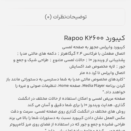
توضیحات
نظرات (0)
کیبورد Rapoo K2600
کیبورد وایرلس مجهز به صفحه لمسی
اتصال مطمئن با فرکانس 2.4 گیگاهرتز；دکمه های مالتی مدیا；
پشتیبانی از ویندوز 10；حالات لمسی متنوع；طراحی شیک و جمع و
جور；لایه مخصوص ضد اکسایش
اتصال وایرلس تا بُرد ده متر
“کلیدهای مخصوص مالتی مدیا به شما دسترسی به دستوراتی مانند باز
کردن برنامه Media Player، صفحه Home، تنظیمات صوتی و غیره را
خواهند داد.”
صفحه عریض لمسی و امکان استفاده از حالات مختلف در انگشت
گذاری، هدایت ویندوز 10 را برای شما دقیق و آسان می کند
روش های مختلف در انگشت گذاری روی صفحه لمسی، سرعت و دقت
عکس العمل نشان دادن کیبورد نسبت به دستورات شما را بالا می برند
طراحی فشرده و جمع و جور که در استفاده از فضای روی میز کامپیوتر