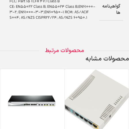
FCC: Part 15 (CFR 47) Class B
گواهینامه
CE: EN55022 Class B; EN55024 Class B;EN61000-
3-2; EN61000-3-3;EN60950-1 RCM: AS/ACIF
ها
S004; AS/NZS CISPR22/24; AS/NZS 60950.1
محصولات مرتبط
محصولات مشابه