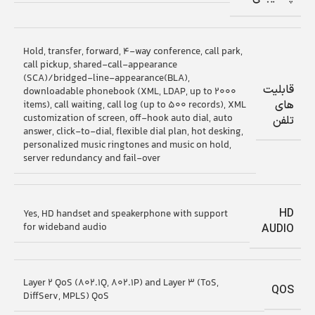
Hold, transfer, forward, 4-way conference, call park,
call pickup, shared-call-appearance
(SCA)/bridged-line-appearance(BLA),
قابلیت
downloadable phonebook (XML, LDAP, up to 2000
های
items), call waiting, call log (up to 500 records), XML
customization of screen, off-hook auto dial, auto
تلفن
answer, click-to-dial, flexible dial plan, hot desking,
personalized music ringtones and music on hold,
server redundancy and fail-over
HD
Yes, HD handset and speakerphone with support
for wideband audio
AUDIO
Layer 2 QoS (802.1Q, 802.1P) and Layer 3 (ToS,
QOS
DiffServ, MPLS) QoS