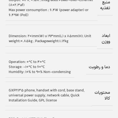
Output: +12V, 0.5A ; Integrated Power-over-Ethernet
منبع
(802.3af)
تغذیه
Max power consumption : 6.4W (power adapter) or
6.49W (PoE)
ابعاد
Dimension: 201mm(W) x 193mm(L) x 85mm(H); Unit
weight:0.85kg ; Packageweight:1.12kg
ووزن
Operation: 0°C to 40°C
دما و رطوبت
Storage: -10°C to 60°C
Humidity: 10% to 90% Non-condensing
GXP2135 phone, handset with cord, base stand,
محتویات
universal power supply, network cable, Quick
کالا
Installation Guide, GPL license