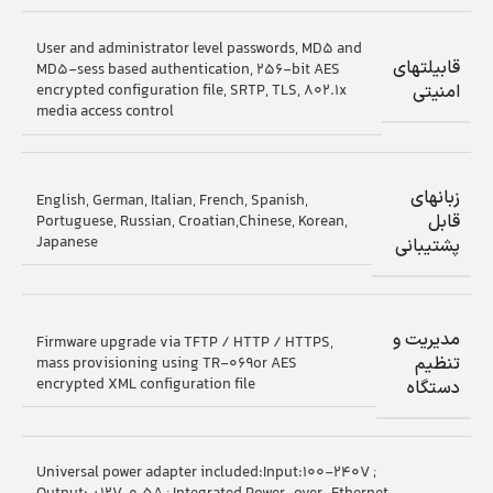
User and administrator level passwords, MD5 and
قابیلتهای
MD5-sess based authentication, 256-bit AES
encrypted configuration file, SRTP, TLS, 802.1x
امنیتی
media access control
زبانهای
English, German, Italian, French, Spanish,
قابل
Portuguese, Russian, Croatian,Chinese, Korean,
Japanese
پشتیبانی
مدیریت و
Firmware upgrade via TFTP / HTTP / HTTPS,
تنظیم
mass provisioning using TR-069or AES
encrypted XML configuration file
دستگاه
Universal power adapter included:Input:100-240V ;