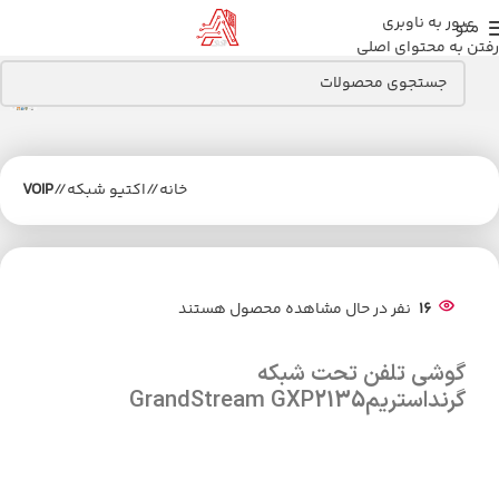
عبور به ناوبری
منو
رفتن به محتوای اصلی
خانه
/
اکتیو شبکه
/
VOIP
16
نفر در حال مشاهده محصول هستند
گوشی تلفن تحت شبکه
گرنداستریمGrandStream GXP2135