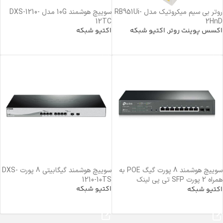
روتر بی سیم میکروتیک مدل RB951Ui-
سوییچ هوشمند 10G مدل DXS-1210-
12TC
2HnD
اکسس پوینت روتر
,
اکتیو شبکه
اکتیو شبکه
اطلاعات بیشتر
خرید محصول
سوییچ هوشمند 8 پورت گیگ POE به
سوییچ هوشمند گیگابیتی 8 پورت DXS-
همراه 2 پورت SFP تی پی لینک
1210-10TS
اکتیو شبکه
T1500G-10MPS TP-Link
اکتیو شبکه
خرید محصول
خرید محصول