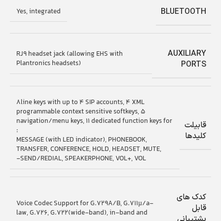
BLUETOOTH
Yes, integrated
AUXILIARY
RJ9 headset jack (allowing EHS with
Plantronics headsets)
PORTS
8line keys with up to 4 SIP accounts, 4 XML
programmable context sensitive softkeys, 5
navigation/menu keys, 11 dedicated function keys for
قابیلت
:
کلیدها
MESSAGE (with LED indicator), PHONEBOOK,
TRANSFER, CONFERENCE, HOLD, HEADSET, MUTE,
SEND/REDIAL, SPEAKERPHONE, VOL+, VOL-
کدک های
Voice Codec Support for G.729A/B, G.711µ/a-
قابل
law, G.726, G.722(wide-band), in-band and
پشتیبانی