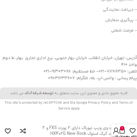
- دریافت نمایندگی
- پیگیری سفارش
- فرصت شغلی
آدرس: تهران، خیابان انقلاب، خیابان بهار جنوبی، برج اداری تجاری بهار، ط دوم
واحد 410
تلفن: 77616350-021- خط مستقیم: 91303098-021
پیام رسانی : واتس اپ، بله، تلگرام: 09031233607
کلیه حقوق مادی و معنوی این سایت متعلق به
توسعه شبکه آداک
می باشد.
This site is protected by reCAPTCHA and the Google
Privacy Policy
and
Terms of
Service
apply.
گیت وی ویپ نیوراک دارای 2 پورت FXS و 2
0
پورت گیگ استوک HX402G New Rock
لاقه مندی
سبد خرید
حساب کاربری من