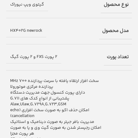
نوع محصول
گيتوي ويپ نیوراک
مدل محصول
HX402G newrock
تعداد پورت
2 پورت FXS و 2 پورت گیگ
سخت افزار ارتقاء يافته با سرعت پردازنده 700 MHz
پردازنده مرکزی موتورولا
دارای پورت كنسول جهت مديريت دستگاه
پشتیبانی از انواع کدک های G.711
Alaw,Ulaw,G.729A,G.723,GSM
امکان حذف اکو به صورت سخت افزاری (echo
cancellation)
مدیریت بافر جیتر به صورت دینامیک و استاتیک
امکان رجیستر شدن به صورت گیت وی و یا به صورت
هر پورت مجزا