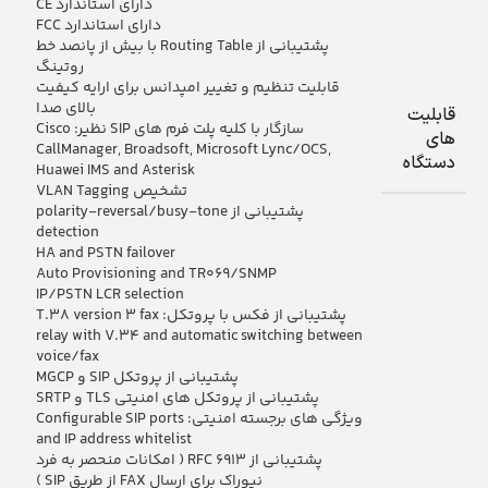
دارای استاندارد CE
دارای استاندارد FCC
پشتیبانی از Routing Table با بیش از پانصد خط
روتینگ
قابلیت تنظیم و تغییر امپدانس برای ارایه کیفیت
بالای صدا
قابلیت
سازگار با کلیه پلت فرم های SIP نظیر: Cisco
های
CallManager, Broadsoft, Microsoft Lync/OCS,
دستگاه
Huawei IMS and Asterisk
تشخیص VLAN Tagging
پشتیبانی از polarity-reversal/busy-tone
detection
HA and PSTN failover
Auto Provisioning and TR069/SNMP
IP/PSTN LCR selection
پشتیبانی از فکس با پروتکل: T.38 version 3 fax
relay with V.34 and automatic switching between
voice/fax
پشتيباني از پروتكل SIP و MGCP
پشتيباني از پروتكل هاي امنيتي TLS و SRTP
ویژگی های برجسته امنیتی: Configurable SIP ports
and IP address whitelist
پشتيباني از RFC 6913 ( امكانات منحصر به فرد
نيوراك براي ارسال FAX از طريق SIP )