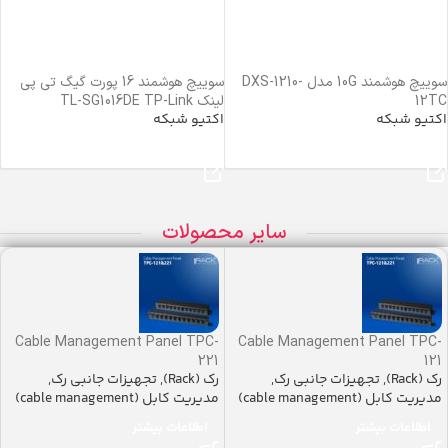
سوییچ هوشمند 10G مدل DXS-1210-
سوییچ هوشمند 16 پورت گیگ تی پی
12TC
لینک TL-SG1016DE TP-Link
اکتیو شبکه
اکتیو شبکه
خرید محصول
خرید محصول
سایر محصولات
Cable Management Panel TPC-
Cable Management Panel TPC-
221
121
رک (Rack)
,
تجهیزات جانبی رک
,
رک (Rack)
,
تجهیزات جانبی رک
,
مدیریت کابل (cable management)
مدیریت کابل (cable management)
اطلاعات بیشتر
اطلاعات بیشتر