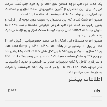
یک مدت کوتاهی توجه فعالان بازار VoIP را به خود جلب کند. شرکت
نیوراک برای این محصول از آخرین فناوریهای سخت افزاری و امکانات
نرم افزاری برای تولید یک ATA هوشمند استفاده کرده است.
همین امر باعث شده، که این محصول به سرعت مورد توجه قرار گرفته و
بدون رقیب در مدت کوتاهی فروش فراوانی داشته باشد. HX4E به
عنوان یک Smart ATA نسل جدید، توسط سخت افزار و پردازنده پرقدرت
پشتیبانی می شود.
همین امر به دستگاه این امکان را می دهد، خصوصیاتی از قبیل Smart
FAX بر روی IP، پشتیبانی از T.30، T.38، Fax Relay و Fax data dump،
پیاده سازی امنیت بر روی SIP با پروتکل های SRTP/TLS، پشتیبانی SIP
بر روی TCP و مایکروسافت Lync، کیفیت سرویس TOS، VLAN Tagging
و سازگاری کامل با کلیه تجهیزات مخابراتی قدیمی و جدید ( پشتیبانی
کالر ایدی، DTMF، FSK، POS ) را در قالب یک ATA هوشمند با قیمت
بسیار مناسب فراهم کند.
اطلاعات بیشتر
وزن
500 g