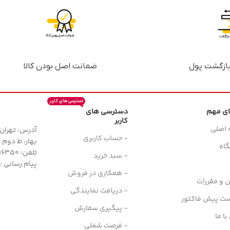
ضمانت اصل بودن کالا
دسترسی های کاربر
ای مهم
دسترسی های
کاربر
 اصلی
آدرس: تهران، 
- حساب کاربری
بهار، ط دوم واح
اه
تلفن: 77616350-021- خط مستقیم: 91303098-021
- سبد خرید
پیام رسانی : واتس
- همکاری در فروش
ن و مقررات
- دریافت نمایندگی
ست پیش فاکتور
- پیگیری سفارش
ا ما
- فرصت شغلی