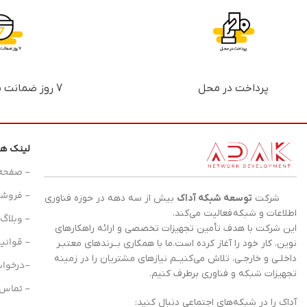
پرداخت در محل
7 روز ضمانت بازگشت پول
لینک ه
- صفحه
- فروشگ
شرکت
توسعه شبکه آداک
بیش از سه دهه در حوزه فناوری
اطلاعات و
شبکه
فعالیت می‌کند.
- وبلاگ
این شرکت با هدف تأمین تجهیزات تخصصی و ارائه راهکارهای
- قوانی
نوین، کار خود را آغاز کرده است.ما با همکاری بــرندهای معتبـر
داخلـی و خارجـی، تلاش می‌کنیــم نیازهای مشتریان را در زمینه
-درخوا
تجهیزات
شبکه
و فناوری برطرف کنیم.
- تماس ب
آداک را در شبکه‌های اجتماعی دنبال کنید: