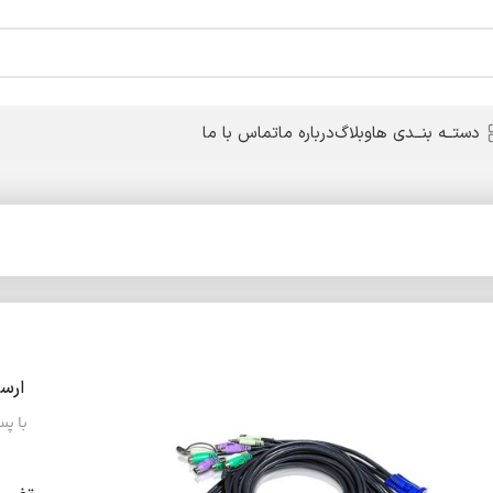
دستــه بنــدی ها
وبلاگ
درباره ما
تماس با ما
ارس
با پ