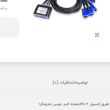
تضمی
و تضم
بزرگنمایی تصویر
توضیحات
نظرات (0)
لید, موس, نمایشگر)