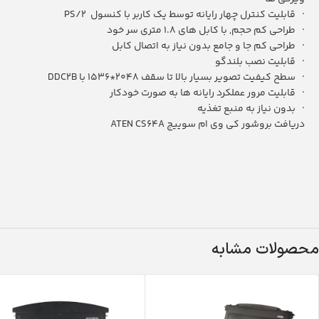
· قابلیت کنترل چهار رایانه توسط یک کاربر با کنسول PS/2
· طراحی کم حجم, با کابل های 1.8 متری سر خود
· طراحی کم جا و جامع بدون نیاز به اتصال کابل
· قابلیت نصب بلندگو
· سطح کیفیت تصویر بسیار بالا تا سقف 2048*1536 با DDC2B
· قابلیت مرور عملکرد رایانه ها به صورت خودکار
· بدون نیاز به منبع تغذیه
دریافت بروشور کی وی ام سوییج ATEN CS64A
محصولات مشابه