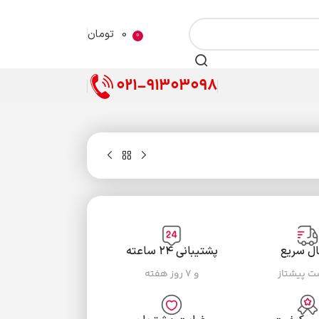
0
تومان
0
021-91303098
ال سریع
پشتیبانی ۲۴ ساعته
ست پیشتاز
و ۷ روز هفته