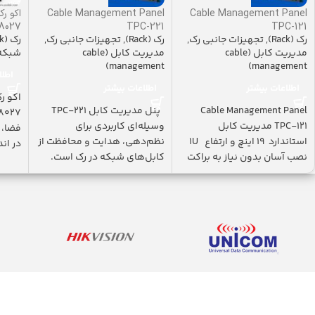
Cable Management Panel
Cable Management Panel
-8027
TPC-221
TPC-121
رک (Rack)
,
تجهیزات جانبی رک
,
رک (Rack)
,
تجهیزات جانبی رک
,
رک (Rack)
مدیریت کابل (cable
مدیریت کابل (cable
شبکه
management)
management)
اطلا
اطلاعات بیشتر
اطلاعات بیشتر
Cable Management Panel
پنل مدیریت کابل TPC-221
TPC-121 مدیریت کابل
وسیله‌ای کاربردی برای
فضا، 
استاندارد ۱۹ اینچ و ارتفاع 1U
نظم‌دهی، هدایت و محافظت از
در اندازۀ 
نصب آسان بدون نیاز به براکت
کابل‌های شبکه در رک است.
دارای
این مدل