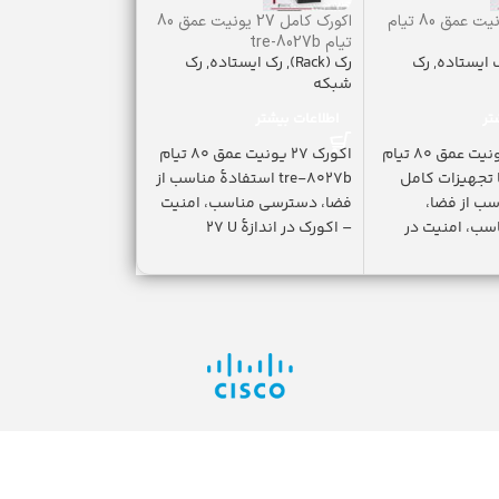
اکو رک 40 یونیت عمق 80 تیام
اکورک کامل 27 یونیت عمق 80
براکت رک tsr-541
رک (Rack)
,
تجهیزات 
تیام tre-8027b
 ایستاده
,
رک
رک (Rack)
,
رک ایستاده
,
رک
سینی رک(Shelves)
شبکه
299,000
تومان
تر
اطلاعات بیشتر
افزودن به سبد خری
اکو رک 40 یونیت عمق 80 تیام
اکورک 27 یونیت عمق 80 تیام
بر
tre-8 با تجهیزات کامل
tre-8027b استفادۀ مناسب از
سب از فضا،
فضا، دسترسی مناسب، امنیت
در عمق 54 س
ب، امنیت در
– اکورک در اندازۀ U ٢٧
به صورت