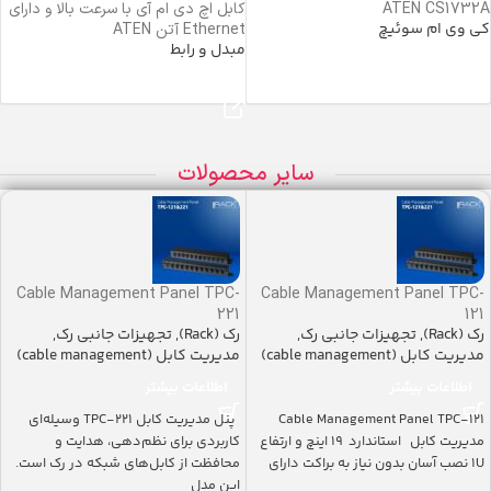
ATEN CS1732A
کابل اچ دی ام آی با سرعت بالا و دارای
کی وی ام سوئیچ
Ethernet آتن ATEN
مبدل و رابط
خرید محصول
خرید محصول
سایر محصولات
Cable Management Panel TPC-
Cable Management Panel TPC-
221
121
رک (Rack)
,
تجهیزات جانبی رک
,
رک (Rack)
,
تجهیزات جانبی رک
,
مدیریت کابل (cable management)
مدیریت کابل (cable management)
اطلاعات بیشتر
اطلاعات بیشتر
Cable Management Panel TPC-121
پنل مدیریت کابل TPC-221 وسیله‌ای
مدیریت کابل استاندارد ۱۹ اینچ و ارتفاع
کاربردی برای نظم‌دهی، هدایت و
1U نصب آسان بدون نیاز به براکت دارای
محافظت از کابل‌های شبکه در رک است.
این مدل